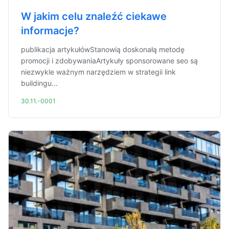
W jakim celu znaleźć ciekawe
informacje?
publikacja artykułówStanowią doskonałą metodę
promocji i zdobywaniaArtykuły sponsorowane seo są
niezwykle ważnym narzędziem w strategii link
buildingu...
30.11.-0001