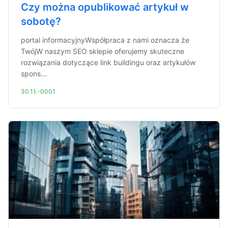
Czy można opublikować artykuł w
sobotę?
portal informacyjnyWspółpraca z nami oznacza że
TwójW naszym SEO sklepie oferujemy skuteczne
rozwiązania dotyczące link buildingu oraz artykułów
spons...
30.11.-0001