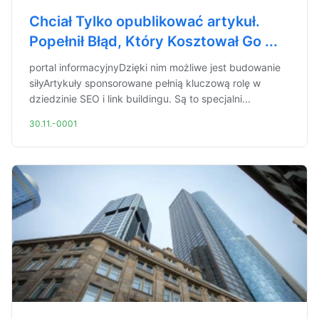
Chciał Tylko opublikować artykuł.
Popełnił Błąd, Który Kosztował Go ...
portal informacyjnyDzięki nim możliwe jest budowanie
siłyArtykuły sponsorowane pełnią kluczową rolę w
dziedzinie SEO i link buildingu. Są to specjalni...
30.11.-0001