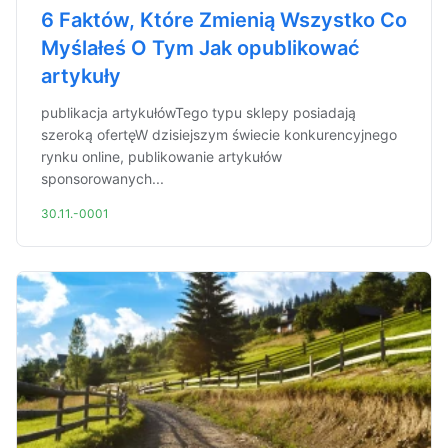
6 Faktów, Które Zmienią Wszystko Co
Myślałeś O Tym Jak opublikować
artykuły
publikacja artykułówTego typu sklepy posiadają
szeroką ofertęW dzisiejszym świecie konkurencyjnego
rynku online, publikowanie artykułów
sponsorowanych...
30.11.-0001