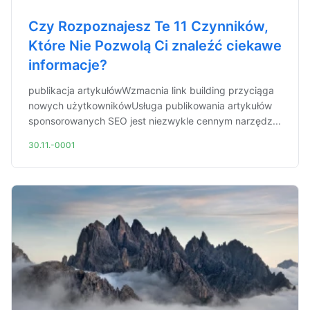
Czy Rozpoznajesz Te 11 Czynników,
Które Nie Pozwolą Ci znaleźć ciekawe
informacje?
publikacja artykułówWzmacnia link building przyciąga
nowych użytkownikówUsługa publikowania artykułów
sponsorowanych SEO jest niezwykle cennym narzędz...
30.11.-0001