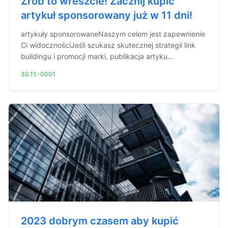
Zrób to wreszcie! Zacznij kupić
artykuł sponsorowany już w 11 dni!
artykuły sponsorowaneNaszym celem jest zapewnienie
Ci widocznościJeśli szukasz skutecznej strategii link
buildingu i promocji marki, publikacja artyku...
30.11.-0001
2023 dobrym czasem aby kupić