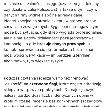
o czasie działalności, zasięgu (czy sklep jest lokalny,
czy działa w całej Polsce/UE), a także o tym, czy w
danych firmy widnieją spójne adresy i dane
identyfikacyjne na stronie sklepu, w stopce oraz w
serwisach zewnętrznych. Sygnałem ostrzegawczym
może być sytuacja, gdy sklep wygląda profesjonalnie,
ale nie ma śladów działalności poza jednorazową
kampanią lub gdy
brakuje danych prawnych
, a
kontakt sprowadza się do formularza bez realnej
możliwości weryfikacji — im bardziej „sterylnie” i
anonimowo, tym większe ryzyko.
Podczas czytania recenzji warto też trenować
„czujność” na
czerwone flagi
, które często zdradzają
sklepy o wątpliwych praktykach. Do najczęstszych
należą: bardzo duża liczba identycznych opinii w
krótkim czasie, recenzje bez konkretnych szczegółów
(np. bez informacji o produkcie, dostawie, obsłudze),