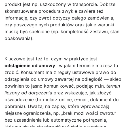
produkt jest np. uszkodzony w transporcie. Dobrze
skonstruowana procedura zwykle zawiera też
informację, czy zwrot dotyczy całego zamówienia,
czy poszczególnych produktów oraz jakie warunki
muszą być spełnione (np. kompletność zestawu, stan
opakowania).
Kluczowe jest też to, czym w praktyce jest
odstąpienie od umowy
i w jakim terminie możesz to
zrobić. Konsument ma z reguły ustawowe prawo do
odstąpienia od umowy zawartej na odległość — sklep
powinien to jasno komunikować, podając m.in.
termin
liczony od doręczenia
oraz wskazując, jak złożyć
oświadczenie (formularz online, e-mail, dokument do
pobrania). Uważaj na zapisy, które wprowadzają
niejasne ograniczenia, np. „brak możliwości zwrotu”
bez uzasadnienia lub automatyczne potrącenia,
których nie da się obronić w świetle przepisów.