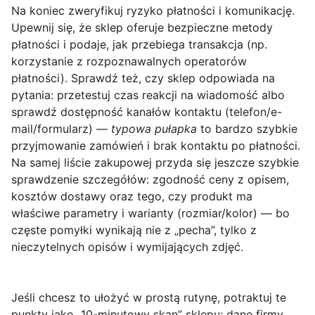
Na koniec zweryfikuj
ryzyko płatności i komunikację
.
Upewnij się, że sklep oferuje bezpieczne metody
płatności i podaje, jak przebiega transakcja (np.
korzystanie z rozpoznawalnych operatorów
płatności). Sprawdź też, czy sklep odpowiada na
pytania: przetestuj czas reakcji na wiadomość albo
sprawdź dostępność kanałów kontaktu (telefon/e-
mail/formularz) —
typowa pułapka
to bardzo szybkie
przyjmowanie zamówień i brak kontaktu po płatności.
Na samej liście zakupowej przyda się jeszcze szybkie
sprawdzenie szczegółów: zgodność ceny z opisem,
kosztów dostawy oraz tego, czy produkt ma
właściwe parametry i warianty (rozmiar/kolor) — bo
częste pomyłki wynikają nie z „pecha”, tylko z
nieczytelnych opisów i wymijających zdjęć.
Jeśli chcesz to ułożyć w prostą rutynę, potraktuj te
punkty jako „10-minutowy skan” sklepu:
dane firmy
,