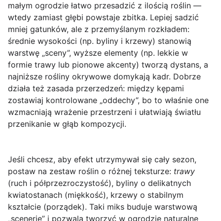
małym ogrodzie łatwo przesadzić z ilością roślin —
wtedy zamiast głębi powstaje zbitka. Lepiej sadzić
mniej gatunków, ale z przemyślanym rozkładem:
średnie wysokości (np. byliny i krzewy) stanowią
warstwę „sceny”, wyższe elementy (np. lekkie w
formie trawy lub pionowe akcenty) tworzą dystans, a
najniższe rośliny okrywowe domykają kadr. Dobrze
działa też zasada przerzedzeń: między kępami
zostawiaj kontrolowane „oddechy”, bo to właśnie one
wzmacniają wrażenie przestrzeni i ułatwiają światłu
przenikanie w głąb kompozycji.
Jeśli chcesz, aby efekt utrzymywał się cały sezon,
postaw na zestaw roślin o różnej teksturze:
trawy
(ruch i półprzezroczystość), byliny o delikatnych
kwiatostanach (miękkość), krzewy o stabilnym
kształcie (porządek). Taki miks buduje warstwową
„scenerię” i pozwala tworzyć w ogrodzie naturalne