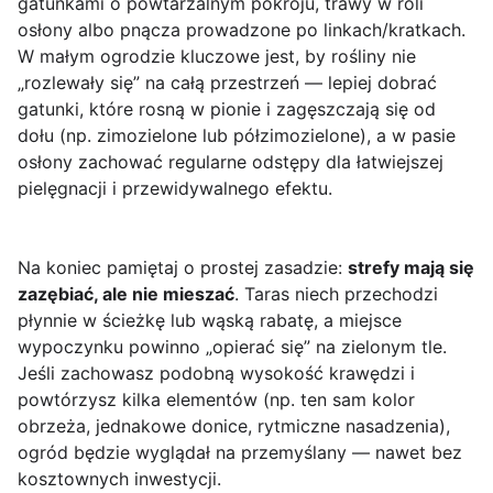
gatunkami o powtarzalnym pokroju, trawy w roli
osłony albo pnącza prowadzone po linkach/kratkach.
W małym ogrodzie kluczowe jest, by rośliny nie
„rozlewały się” na całą przestrzeń — lepiej dobrać
gatunki, które rosną w pionie i zagęszczają się od
dołu (np. zimozielone lub półzimozielone), a w pasie
osłony zachować regularne odstępy dla łatwiejszej
pielęgnacji i przewidywalnego efektu.
Na koniec pamiętaj o prostej zasadzie:
strefy mają się
zazębiać, ale nie mieszać
. Taras niech przechodzi
płynnie w ścieżkę lub wąską rabatę, a miejsce
wypoczynku powinno „opierać się” na zielonym tle.
Jeśli zachowasz podobną wysokość krawędzi i
powtórzysz kilka elementów (np. ten sam kolor
obrzeża, jednakowe donice, rytmiczne nasadzenia),
ogród będzie wyglądał na przemyślany — nawet bez
kosztownych inwestycji.