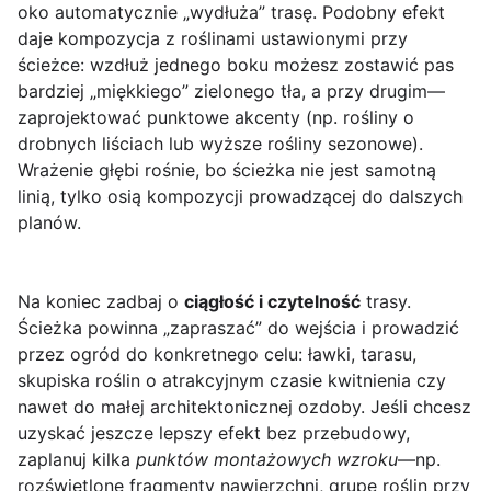
oko automatycznie „wydłuża” trasę. Podobny efekt
daje kompozycja z roślinami ustawionymi przy
ścieżce: wzdłuż jednego boku możesz zostawić pas
bardziej „miękkiego” zielonego tła, a przy drugim—
zaprojektować punktowe akcenty (np. rośliny o
drobnych liściach lub wyższe rośliny sezonowe).
Wrażenie głębi rośnie, bo ścieżka nie jest samotną
linią, tylko osią kompozycji prowadzącej do dalszych
planów.
Na koniec zadbaj o
ciągłość i czytelność
trasy.
Ścieżka powinna „zapraszać” do wejścia i prowadzić
przez ogród do konkretnego celu: ławki, tarasu,
skupiska roślin o atrakcyjnym czasie kwitnienia czy
nawet do małej architektonicznej ozdoby. Jeśli chcesz
uzyskać jeszcze lepszy efekt bez przebudowy,
zaplanuj kilka
punktów montażowych wzroku
—np.
rozświetlone fragmenty nawierzchni, grupę roślin przy