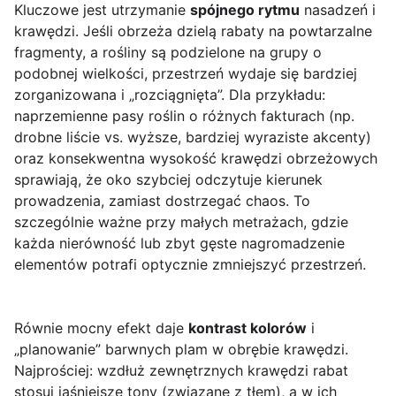
Kluczowe jest utrzymanie
spójnego rytmu
nasadzeń i
krawędzi. Jeśli obrzeża dzielą rabaty na powtarzalne
fragmenty, a rośliny są podzielone na grupy o
podobnej wielkości, przestrzeń wydaje się bardziej
zorganizowana i „rozciągnięta”. Dla przykładu:
naprzemienne pasy roślin o różnych fakturach (np.
drobne liście vs. wyższe, bardziej wyraziste akcenty)
oraz konsekwentna wysokość krawędzi obrzeżowych
sprawiają, że oko szybciej odczytuje kierunek
prowadzenia, zamiast dostrzegać chaos. To
szczególnie ważne przy małych metrażach, gdzie
każda nierówność lub zbyt gęste nagromadzenie
elementów potrafi optycznie zmniejszyć przestrzeń.
Równie mocny efekt daje
kontrast kolorów
i
„planowanie” barwnych plam w obrębie krawędzi.
Najprościej: wzdłuż zewnętrznych krawędzi rabat
stosuj jaśniejsze tony (związane z tłem), a w ich