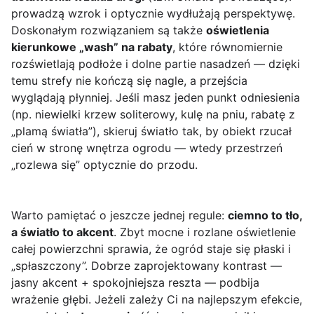
prowadzą wzrok i optycznie wydłużają perspektywę.
Doskonałym rozwiązaniem są także
oświetlenia
kierunkowe „wash” na rabaty
, które równomiernie
rozświetlają podłoże i dolne partie nasadzeń — dzięki
temu strefy nie kończą się nagle, a przejścia
wyglądają płynniej. Jeśli masz jeden punkt odniesienia
(np. niewielki krzew soliterowy, kulę na pniu, rabatę z
„plamą światła”), skieruj światło tak, by obiekt rzucał
cień w stronę wnętrza ogrodu — wtedy przestrzeń
„rozlewa się” optycznie do przodu.
Warto pamiętać o jeszcze jednej regule:
ciemno to tło,
a światło to akcent
. Zbyt mocne i rozlane oświetlenie
całej powierzchni sprawia, że ogród staje się płaski i
„spłaszczony”. Dobrze zaprojektowany kontrast —
jasny akcent + spokojniejsza reszta — podbija
wrażenie głębi. Jeżeli zależy Ci na najlepszym efekcie,