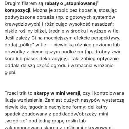
Drugim filarem są
rabaty o „stopniowanej”
kompozycji
. Można je zrobić bez kopania, stosując
podwyższone obrzeża (np. z gotowych systemów
krawędziowych) i różnicując wysokość nasadzeń:
niskie rośliny bliżej, średnie w środku i wyższe w tle.
Jeśli zależy Ci na mocniejszym efekcie perspektywy,
dodaj „półkę” w tle — niewielką różnicę poziomu lub
obwódkę z ciemniejszym podłożem (np. drobny żwir,
kora lub piasek dekoracyjny). Taki zabieg optycznie
oddala dalszą część ogrodu i wzmacnia wrażenie
głębi.
Trzeci trik to
skarpy w mini wersji
, czyli kontrolowana
iluzja wzniesienia. Zamiast dużych nasypów wystarczą
niewielkie, łagodnie nachylone formy: delikatny
spadek zbudowany z podkładów/obrzeży, mini
„wzgórze” pod jedną grupę roślin lub
zakomponowana skarpa z roślinami okrywowymi.