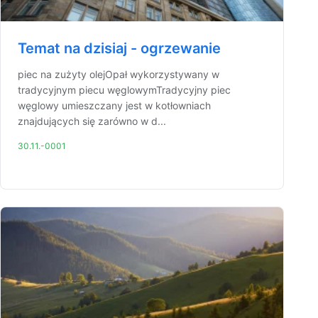
Temat na dzisiaj - ogrzewanie
piec na zużyty olejOpał wykorzystywany w
tradycyjnym piecu węglowymTradycyjny piec
węglowy umieszczany jest w kotłowniach
znajdujących się zarówno w d...
30.11.-0001