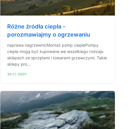
Różne źródła ciepła -
porozmawiajmy o ogrzewaniu
naprawa nagrzewnicMontaż pomp ciepłaPompy
ciepła mogą być kupowane we wszelkiego rodzaju
sklepach ze sprzętami i towarami grzewczymi. Takie
sklepy pro...
30.11.-0001